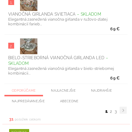
1.
VIANOČNÁ GIRLANDA SVIETIACA
–
SKLADOM
Elegantná zasnežená vianočna girlanda v ružovo-zlatej
kombinácií farieb...
69 €
2.
BIELO-STRIEBORNÁ VIANOČNÁ GIRLANDA LED
–
SKLADOM
Elegantná zasnežená vianočná girlanda v bielo-striebornej
kombinácii...
69 €
ODPORÚČAME
NAJLACNEJŠIE
NAJDRAHŠIE
NAJPREDÁVANEJŠIE
ABECEDNE
1
2
3
31
položiek celkom