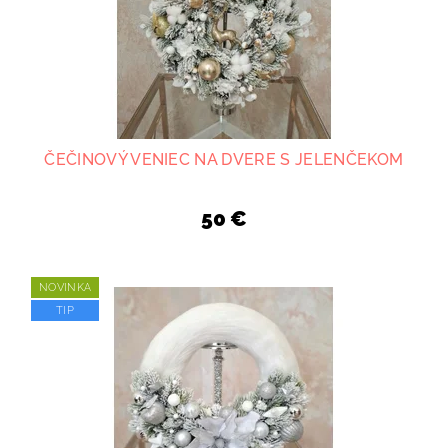
ČEČINOVÝ VENIEC NA DVERE S JELENČEKOM
50 €
NOVINKA
TIP