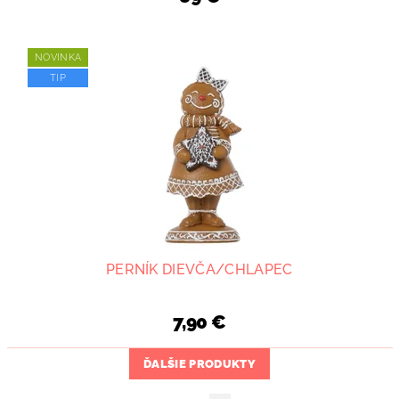
NOVINKA
TIP
PERNÍK DIEVČA/CHLAPEC
7,90 €
ĎALŠIE PRODUKTY