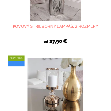
KOVOVÝ STRIEBORNÝ LAMPÁŠ, 2 ROZMERY
27,90 €
od
NOVINKA
TIP