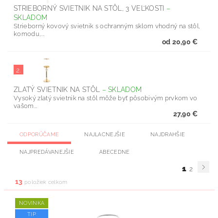
STRIEBORNÝ SVIETNIK NA STÔL, 3 VEĽKOSTI
–
SKLADOM
Strieborný kovový svietnik s ochranným sklom vhodný na stôl,
komodu,...
od 20,90 €
2.
ZLATÝ SVIETNIK NA STÔL
–
SKLADOM
Vysoký zlatý svietnik na stôl môže byť pôsobivým prvkom vo
vašom...
27,90 €
ODPORÚČAME
NAJLACNEJŠIE
NAJDRAHŠIE
NAJPREDÁVANEJŠIE
ABECEDNE
1
2
13
položiek celkom
NOVINKA
TIP