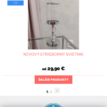
TIP
KOVOVÝ STRIEBORNÝ SVIETNIK
29,90 €
od
ĎALŠIE PRODUKTY
1
2