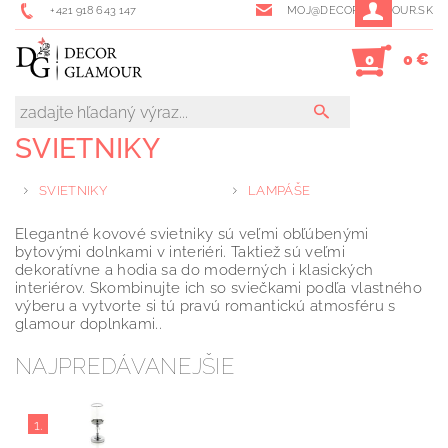
+421 918 643 147
MOJ@DECORGLAMOUR.SK
0 €
0
SVIETNIKY
SVIETNIKY
LAMPÁŠE
Elegantné kovové svietniky sú veľmi obľúbenými
bytovými dolnkami v interiéri. Taktiež sú veľmi
dekoratívne a hodia sa do moderných i klasických
interiérov. Skombinujte ich so sviečkami podľa vlastného
výberu a vytvorte si tú pravú romantickú atmosféru s
glamour doplnkami..
NAJPREDÁVANEJŠIE
1.