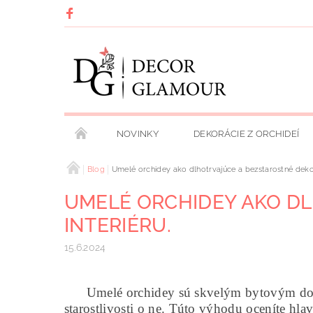
NOVINKY
DEKORÁCIE Z ORCHIDEÍ
PODMIENKY OCHRANY OSOBNÝCH ÚDAJOV
Blog
Umelé orchidey ako dlhotrvajúce a bezstarostné dekor
UMELÉ ORCHIDEY AKO D
INTERIÉRU.
15.6.2024
Umelé orchidey sú skvelým bytovým doplnko
starostlivosti o ne. Túto výhodu oceníte hl