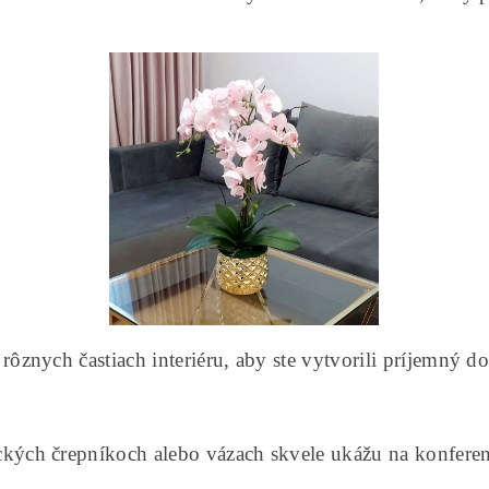
rôznych častiach interiéru, aby ste vytvorili príjemný 
ých črepníkoch alebo vázach skvele ukážu na konferen