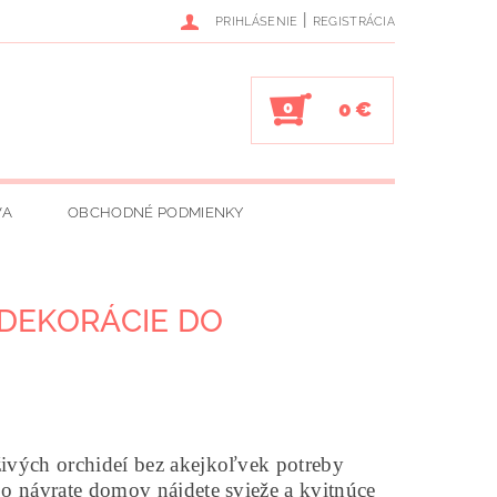
|
PRIHLÁSENIE
REGISTRÁCIA
0 €
0
VA
OBCHODNÉ PODMIENKY
DEKORÁCIE DO
vých orchideí bez akejkoľvek potreby
po návrate domov nájdete svieže a kvitnúce