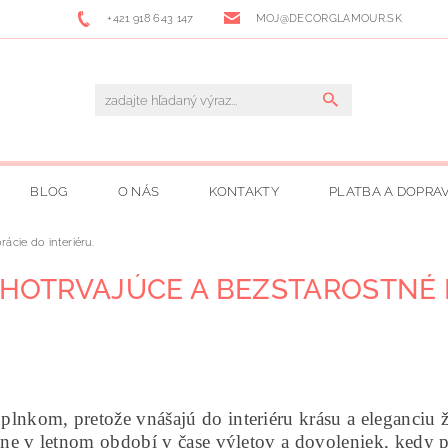
+421 918 643 147
MOJ@DECORGLAMOUR.SK
BLOG
O NÁS
KONTAKTY
PLATBA A DOPRA
ácie do interiéru.
LHOTRVAJÚCE A BEZSTAROSTNÉ 
m, pretože vnášajú do interiéru krásu a eleganciu ži
avne v letnom období v čase výletov a dovoleniek, kedy 