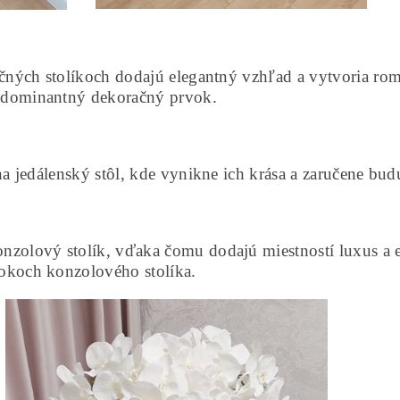
ných stolíkoch dodajú elegantný vzhľad a vytvoria roma
 dominantný dekoračný prvok.
 jedálenský stôl, kde vynikne ich krása a zaručene bud
lový stolík, vďaka čomu dodajú miestností luxus a ele
bokoch konzolového stolíka.