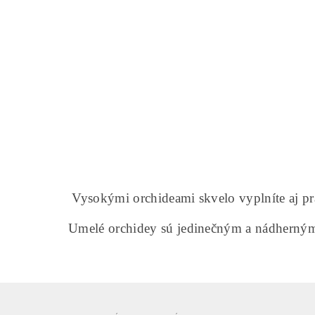
Vysokými orchideami skvelo vyplníte aj prá
Umelé orchidey sú jedinečným a nádherným d