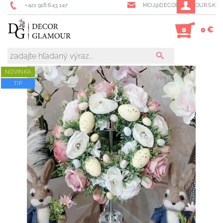
+421 918 643 147
MOJ@DECORGLAMOUR.SK
0 €
0
NOVINKA
TIP