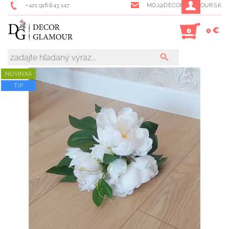
+421 918 643 147
MOJ@DECORGLAMOUR.SK
0 €
0
NOVINKA
TIP