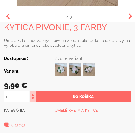
1
z 3
KYTICA PIVONIE, 3 FARBY
Umelá kytica hodvábnych pivónií vhodná ako dekorácia do vázy, na
výrobu aranžmánov, ako svadobná kytica.
Dostupnosť
Zvoľte variant
Variant
9,90 €
KATEGÓRIA
UMELÉ KVETY A KYTICE
Otázka