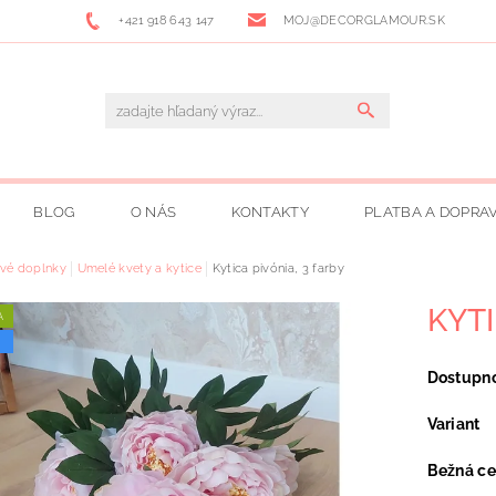
+421 918 643 147
MOJ@DECORGLAMOUR.SK
BLOG
O NÁS
KONTAKTY
PLATBA A DOPRA
vé doplnky
Umelé kvety a kytice
Kytica pivónia, 3 farby
KYTI
A
Dostupn
Variant
Bežná c