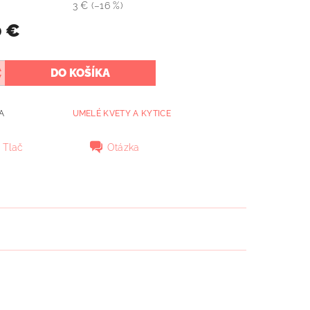
3 €
(–16 %)
0 €
A
UMELÉ KVETY A KYTICE
Tlač
Otázka