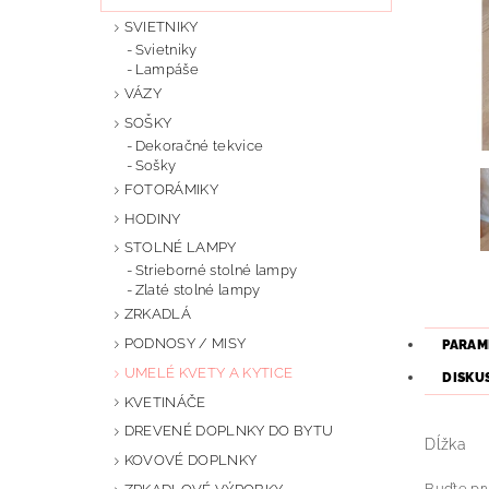
SVIETNIKY
Svietniky
Lampáše
VÁZY
SOŠKY
Dekoračné tekvice
Sošky
FOTORÁMIKY
HODINY
STOLNÉ LAMPY
Strieborné stolné lampy
Zlaté stolné lampy
ZRKADLÁ
PODNOSY / MISY
PARAM
UMELÉ KVETY A KYTICE
DISKU
KVETINÁČE
DREVENÉ DOPLNKY DO BYTU
Dĺžka
KOVOVÉ DOPLNKY
Buďte prv