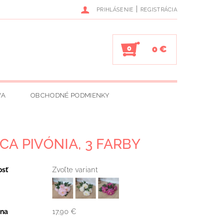
|
PRIHLÁSENIE
REGISTRÁCIA
0 €
0
VA
OBCHODNÉ PODMIENKY
CA PIVÓNIA, 3 FARBY
osť
Zvoľte variant
ena
17,90 €