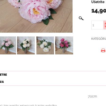
Ušetríte
14,9
KATEGÓRI
ETRE
SIA
70cm
ý, kto napíše príspevok k tejto položke.