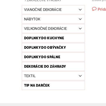
ZRKADLOVÉ VÝROBKY
Prid
VIANOČNÉ DEKORÁCIE
NÁBYTOK
VEĽKONOČNÉ DEKORÁCIE
DOPLNKY DO KUCHYNE
DOPLNKY DO OBÝVAČKY
DOPLNKY DO SPÁLNE
DEKORÁCIE DO ZÁHRADY
TEXTIL
TIP NA DARČEK